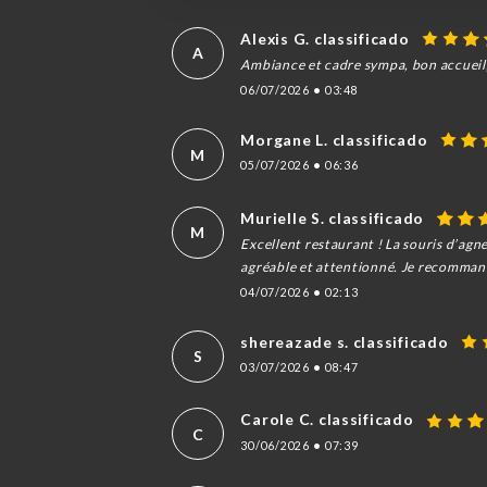
Alexis G. classificado
A
Ambiance et cadre sympa, bon accueil, t
06/07/2026
•
03:48
Morgane L. classificado
M
05/07/2026
•
06:36
Murielle S. classificado
M
Excellent restaurant ! La souris d’agne
agréable et attentionné. Je recomma
04/07/2026
•
02:13
shereazade s. classificado
S
03/07/2026
•
08:47
Carole C. classificado
C
30/06/2026
•
07:39