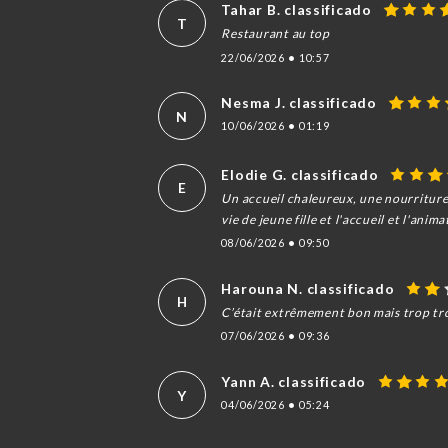
Tahar B. classificado
T
Restaurant au top
22/06/2026
•
10:57
Nesma J. classificado
N
10/06/2026
•
01:19
Elodie G. classificado
E
Un accueil chaleureux, une nourritur
vie de jeune fille et l'accueil et l'an
08/06/2026
•
09:50
Harouna N. classificado
H
C’était extrêmement bon mais trop tro
07/06/2026
•
09:36
Yann A. classificado
Y
04/06/2026
•
05:24