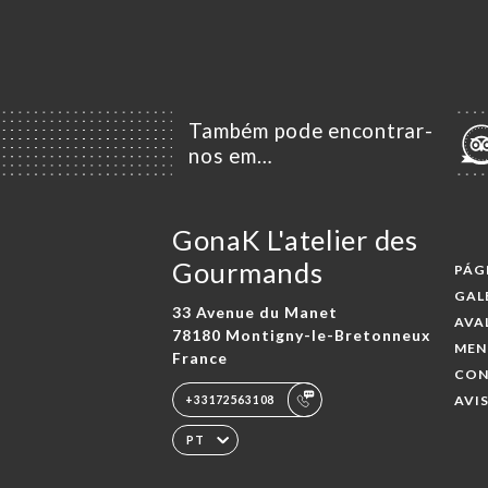
Também pode encontrar-
nos em…
GonaK L'atelier des
Gourmands
PÁG
GAL
33 Avenue du Manet
AVA
78180 Montigny-le-Bretonneux
MEN
France
CO
AVI
+33172563108
PT